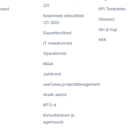
20)
used
KPI Templates
Keskmised ettevõtted
Glossary
(21-200)
Abi ja tugi
Suurettevõtted
KKK
IT meeskonnad
Operatiivtöö
Müük
Juhtkond
useCases.projectManagement
Avalik sektor
MTÜ-d
Konsultatsioon ja
agentuurid