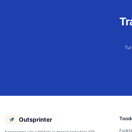
Tr
Tur
Tood
Outsprinter
Funkts
Kaasaegne viis juhtidele ja meeskondadele KPI-