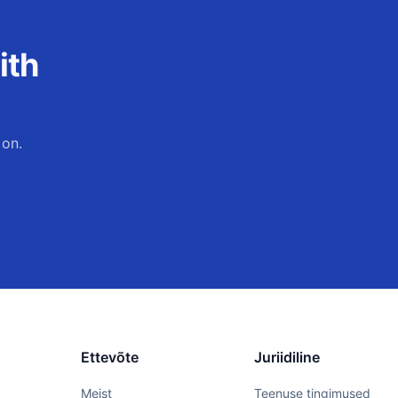
ith
 on.
Ettevõte
Juriidiline
Meist
Teenuse tingimused