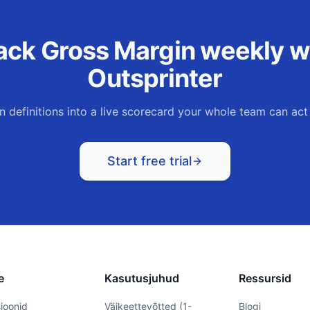
ack
Gross Margin
weekly w
Outsprinter
n definitions into a live scorecard your whole team can act
Start free trial
e
Kasutusjuhud
Ressursid
ioonid
Väikeettevõtted (1-
Blogi