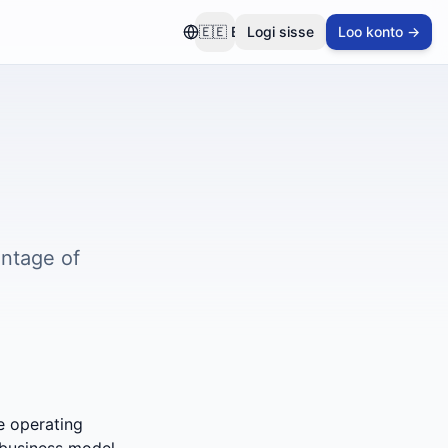
🇪🇪
ET
Logi sisse
Loo konto →
entage of
e operating