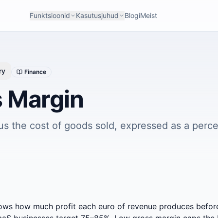
Funktsioonid
Kasutusjuhud
Blogi
Meist
ry
Finance
 Margin
s the cost of goods sold, expressed as a perc
ows how much profit each euro of revenue produces befor