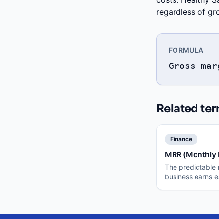
costs. Healthy 
regardless of gr
FORMULA
Gross mar
Related te
Finance
MRR (Monthly 
The predictable 
business earns 