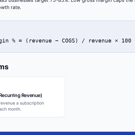
SaaS businesses target 75–85%. Low gross margin caps the
owth rate.
gin % = (revenue − COGS) / revenue × 100
rms
Recurring Revenue)
revenue a subscription
each month.