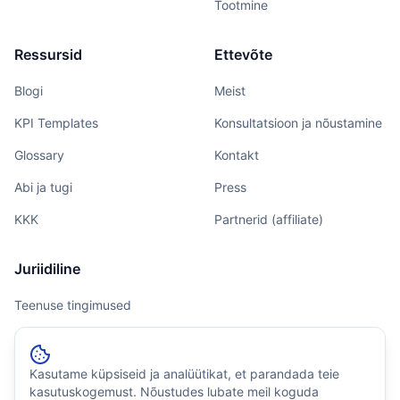
Tootmine
Ressursid
Ettevõte
Blogi
Meist
KPI Templates
Konsultatsioon ja nõustamine
Glossary
Kontakt
Abi ja tugi
Press
KKK
Partnerid (affiliate)
Juriidiline
Teenuse tingimused
Privaatsus
Küpsiste poliitika
Kasutame küpsiseid ja analüütikat, et parandada teie
kasutuskogemust. Nõustudes lubate meil koguda