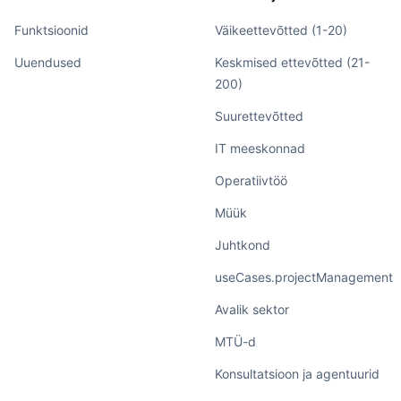
Funktsioonid
Väikeettevõtted (1-20)
Uuendused
Keskmised ettevõtted (21-
200)
Suurettevõtted
IT meeskonnad
Operatiivtöö
Müük
Juhtkond
useCases.projectManagement
Avalik sektor
MTÜ-d
Konsultatsioon ja agentuurid