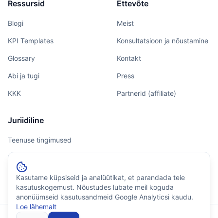
Ressursid
Ettevõte
Blogi
Meist
KPI Templates
Konsultatsioon ja nõustamine
Glossary
Kontakt
Abi ja tugi
Press
KKK
Partnerid (affiliate)
Juriidiline
Teenuse tingimused
Privaatsus
Küpsiste poliitika
Kasutame küpsiseid ja analüütikat, et parandada teie
kasutuskogemust. Nõustudes lubate meil koguda
anonüümseid kasutusandmeid Google Analyticsi kaudu.
Loe lähemalt