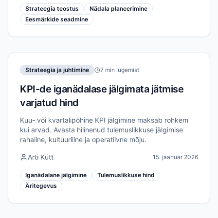
Strateegia teostus
Nädala planeerimine
Eesmärkide seadmine
Strateegia ja juhtimine
7 min lugemist
KPI-de iganädalase jälgimata jätmise
varjatud hind
Kuu- või kvartalipõhine KPI jälgimine maksab rohkem
kui arvad. Avasta hilinenud tulemuslikkuse jälgimise
rahaline, kultuuriline ja operatiivne mõju.
Arti Kütt
15. jaanuar 2026
Iganädalane jälgimine
Tulemuslikkuse hind
Äritegevus