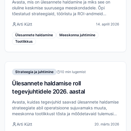
Avasta, mis on ülesannete haldamine ja miks see on
oluline keskmise suurusega meeskondadele. Õpi
tõestatud strateegiaid, tööriistu ja ROI-andmeid
tõhususe ja koostöö parandamiseks 2026. aastal.
Arti Kütt
14. aprill 2026
Ülesannete haldamine
Meeskonna juhtimine
Tootlikkus
Strateegia ja juhtimine
10 min lugemist
Ülesannete haldamise roll
tegevjuhtidele 2026. aastal
Avasta, kuidas tegevjuhid saavad ülesannete haldamise
strateegiate abil operatsioone sujuvamaks muuta,
meeskonna tootlikkust tõsta ja mõõdetavaid tulemusi
saavutada 2026. aastal.
Arti Kütt
20. märts 2026