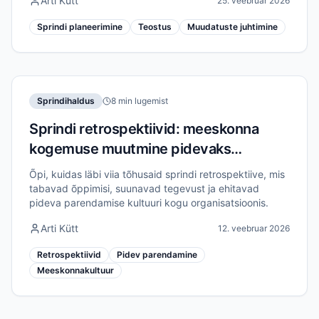
Arti Kütt
25. veebruar 2026
juhtimiseks.
Sprindi planeerimine
Teostus
Muudatuste juhtimine
Sprindihaldus
8 min lugemist
Sprindi retrospektiivid: meeskonna
kogemuse muutmine pidevaks
parendamiseks
Õpi, kuidas läbi viia tõhusaid sprindi retrospektiive, mis
tabavad õppimisi, suunavad tegevust ja ehitavad
pideva parendamise kultuuri kogu organisatsioonis.
Arti Kütt
12. veebruar 2026
Retrospektiivid
Pidev parendamine
Meeskonnakultuur