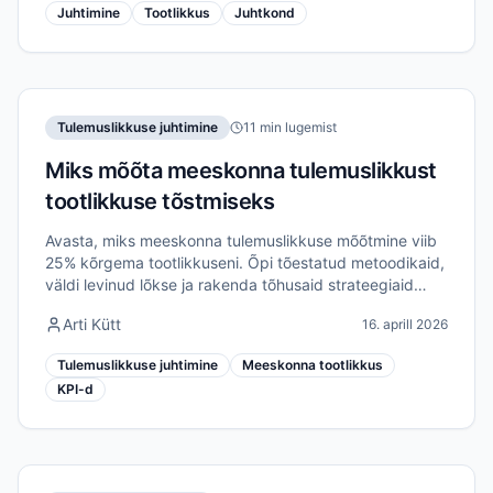
Juhtimine
Tootlikkus
Juhtkond
Tulemuslikkuse juhtimine
11 min lugemist
Miks mõõta meeskonna tulemuslikkust
tootlikkuse tõstmiseks
Avasta, miks meeskonna tulemuslikkuse mõõtmine viib
25% kõrgema tootlikkuseni. Õpi tõestatud metoodikaid,
väldi levinud lõkse ja rakenda tõhusaid strateegiaid
kaugmeeskondade jaoks.
Arti Kütt
16. aprill 2026
Tulemuslikkuse juhtimine
Meeskonna tootlikkus
KPI-d