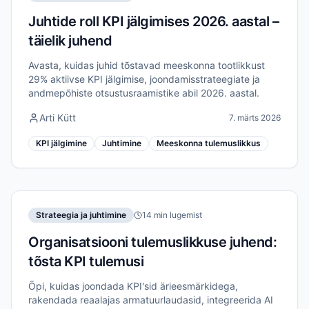
Juhtide roll KPI jälgimises 2026. aastal –
täielik juhend
Avasta, kuidas juhid tõstavad meeskonna tootlikkust
29% aktiivse KPI jälgimise, joondamisstrateegiate ja
andmepõhiste otsustusraamistike abil 2026. aastal.
Arti Kütt
7. märts 2026
KPI jälgimine
Juhtimine
Meeskonna tulemuslikkus
Strateegia ja juhtimine
14 min lugemist
Organisatsiooni tulemuslikkuse juhend:
tõsta KPI tulemusi
Õpi, kuidas joondada KPI'sid ärieesmärkidega,
rakendada reaalajas armatuurlaudasid, integreerida AI