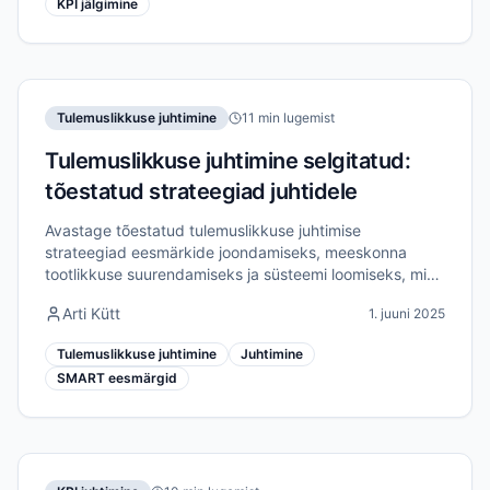
KPI jälgimine
Tulemuslikkuse juhtimine
11 min lugemist
Tulemuslikkuse juhtimine selgitatud:
tõestatud strateegiad juhtidele
Avastage tõestatud tulemuslikkuse juhtimise
strateegiad eesmärkide joondamiseks, meeskonna
tootlikkuse suurendamiseks ja süsteemi loomiseks, mis
tegelikult annab tulemusi.
Arti Kütt
1. juuni 2025
Tulemuslikkuse juhtimine
Juhtimine
SMART eesmärgid