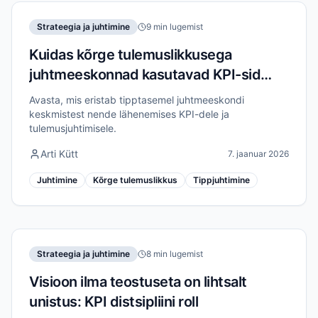
Strateegia ja juhtimine
9 min lugemist
Kuidas kõrge tulemuslikkusega
juhtmeeskonnad kasutavad KPI-sid
erinevalt
Avasta, mis eristab tipptasemel juhtmeeskondi
keskmistest nende lähenemises KPI-dele ja
tulemusjuhtimisele.
Arti Kütt
7. jaanuar 2026
Juhtimine
Kõrge tulemuslikkus
Tippjuhtimine
Strateegia ja juhtimine
8 min lugemist
Visioon ilma teostuseta on lihtsalt
unistus: KPI distsipliini roll