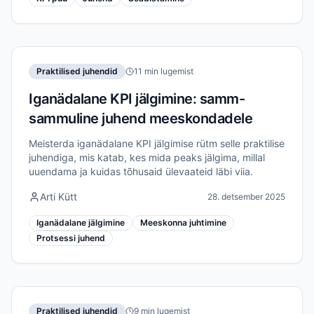
Praktilised juhendid
11 min lugemist
Iganädalane KPI jälgimine: samm-
sammuline juhend meeskondadele
Meisterda iganädalane KPI jälgimise rütm selle praktilise
juhendiga, mis katab, kes mida peaks jälgima, millal
uuendama ja kuidas tõhusaid ülevaateid läbi viia.
Arti Kütt
28. detsember 2025
Iganädalane jälgimine
Meeskonna juhtimine
Protsessi juhend
Praktilised juhendid
9 min lugemist