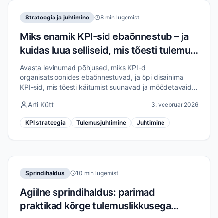
Strateegia ja juhtimine
8 min lugemist
Miks enamik KPI-sid ebaõnnestub – ja
kuidas luua selliseid, mis tõesti tulemusi
toovad
Avasta levinumad põhjused, miks KPI-d
organisatsioonides ebaõnnestuvad, ja õpi disainima
KPI-sid, mis tõesti käitumist suunavad ja mõõdetavaid
tulemusi annavad.
Arti Kütt
3. veebruar 2026
KPI strateegia
Tulemusjuhtimine
Juhtimine
Sprindihaldus
10 min lugemist
Agiilne sprindihaldus: parimad
praktikad kõrge tulemuslikkusega