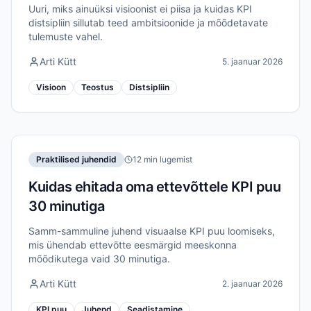
Uuri, miks ainuüksi visioonist ei piisa ja kuidas KPI
distsipliin sillutab teed ambitsioonide ja mõõdetavate
tulemuste vahel.
Arti Kütt
5. jaanuar 2026
Visioon
Teostus
Distsipliin
Praktilised juhendid
12 min lugemist
Kuidas ehitada oma ettevõttele KPI puu
30 minutiga
Samm-sammuline juhend visuaalse KPI puu loomiseks,
mis ühendab ettevõtte eesmärgid meeskonna
mõõdikutega vaid 30 minutiga.
Arti Kütt
2. jaanuar 2026
KPI puu
Juhend
Seadistamine