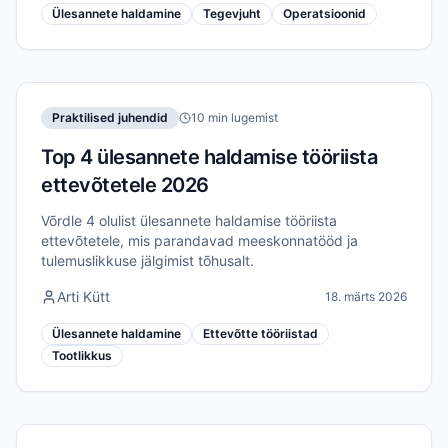
Ülesannete haldamine
Tegevjuht
Operatsioonid
Praktilised juhendid
10 min lugemist
Top 4 ülesannete haldamise tööriista
ettevõtetele 2026
Võrdle 4 olulist ülesannete haldamise tööriista
ettevõtetele, mis parandavad meeskonnatööd ja
tulemuslikkuse jälgimist tõhusalt.
Arti Kütt
18. märts 2026
Ülesannete haldamine
Ettevõtte tööriistad
Tootlikkus