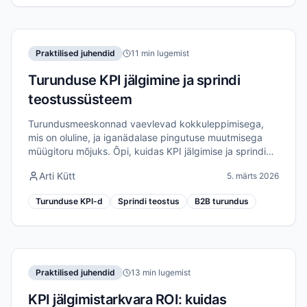
Praktilised juhendid
11 min lugemist
Turunduse KPI jälgimine ja sprindi
teostussüsteem
Turundusmeeskonnad vaevlevad kokkuleppimisega,
mis on oluline, ja iganädalase pingutuse muutmisega
müügitoru mõjuks. Õpi, kuidas KPI jälgimise ja sprindi
teostuse ühendamine loob ühtse turunduse
Arti Kütt
5. märts 2026
tulemuslikkuse süsteemi.
Turunduse KPI-d
Sprindi teostus
B2B turundus
Praktilised juhendid
13 min lugemist
KPI jälgimistarkvara ROI: kuidas