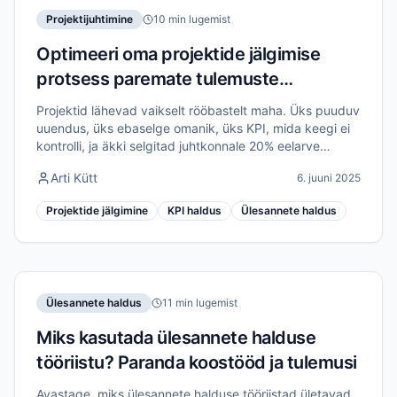
Projektijuhtimine
10 min lugemist
Optimeeri oma projektide jälgimise
protsess paremate tulemuste
saavutamiseks
Projektid lähevad vaikselt rööbastelt maha. Üks puuduv
uuendus, üks ebaselge omanik, üks KPI, mida keegi ei
kontrolli, ja äkki selgitad juhtkonnale 20% eelarve
ületamist. See juhend tutvustab praktilist süsteemi
Arti Kütt
6. juuni 2025
projektide edenemise jälgimiseks.
Projektide jälgimine
KPI haldus
Ülesannete haldus
Ülesannete haldus
11 min lugemist
Miks kasutada ülesannete halduse
tööriistu? Paranda koostööd ja tulemusi
Avastage, miks ülesannete halduse tööriistad ületavad