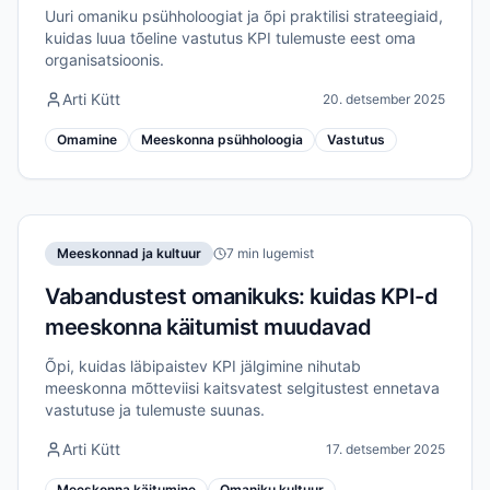
Uuri omaniku psühholoogiat ja õpi praktilisi strateegiaid,
kuidas luua tõeline vastutus KPI tulemuste eest oma
organisatsioonis.
Arti Kütt
20. detsember 2025
Omamine
Meeskonna psühholoogia
Vastutus
Meeskonnad ja kultuur
7 min lugemist
Vabandustest omanikuks: kuidas KPI-d
meeskonna käitumist muudavad
Õpi, kuidas läbipaistev KPI jälgimine nihutab
meeskonna mõtteviisi kaitsvatest selgitustest ennetava
vastutuse ja tulemuste suunas.
Arti Kütt
17. detsember 2025
Meeskonna käitumine
Omaniku kultuur