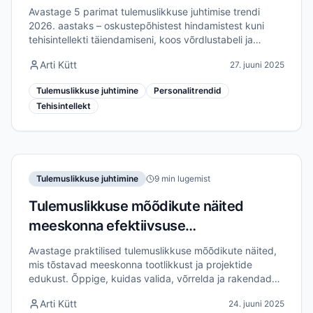
aastal
Avastage 5 parimat tulemuslikkuse juhtimise trendi
2026. aastaks – oskustepõhistest hindamistest kuni
tehisintellekti täiendamiseni, koos võrdlustabeli ja
praktiliste soovitustega personalijuhtidele.
Arti Kütt
27. juuni 2025
Tulemuslikkuse juhtimine
Personalitrendid
Tehisintellekt
Tulemuslikkuse juhtimine
9 min lugemist
Tulemuslikkuse mõõdikute näited
meeskonna efektiivsuse
parandamiseks
Avastage praktilised tulemuslikkuse mõõdikute näited,
mis tõstavad meeskonna tootlikkust ja projektide
edukust. Õppige, kuidas valida, võrrelda ja rakendada
õigeid näitajaid mõõdetavate efektiivsuse kasumite
Arti Kütt
24. juuni 2025
saavutamiseks.