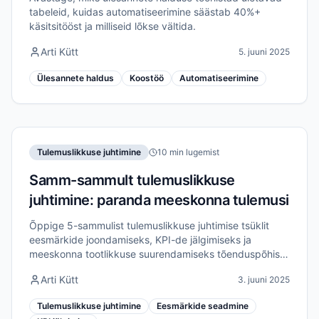
tabeleid, kuidas automatiseerimine säästab 40%+
käsitsitööst ja milliseid lõkse vältida.
Arti Kütt
5. juuni 2025
Ülesannete haldus
Koostöö
Automatiseerimine
Tulemuslikkuse juhtimine
10 min lugemist
Samm-sammult tulemuslikkuse
juhtimine: paranda meeskonna tulemusi
Õppige 5-sammulist tulemuslikkuse juhtimise tsüklit
eesmärkide joondamiseks, KPI-de jälgimiseks ja
meeskonna tootlikkuse suurendamiseks tõenduspõhiste
strateegiatega.
Arti Kütt
3. juuni 2025
Tulemuslikkuse juhtimine
Eesmärkide seadmine