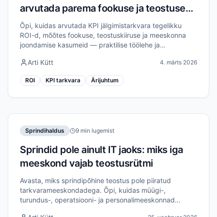
arvutada parema fookuse ja teostuse
väärtust
Õpi, kuidas arvutada KPI jälgimistarkvara tegelikku
ROI-d, mõõtes fookuse, teostuskiiruse ja meeskonna
joondamise kasumeid — praktilise töölehe ja
näidisnumbritega.
Arti Kütt
4. märts 2026
ROI
KPI tarkvara
Ärijuhtum
Sprindihaldus
9 min lugemist
Sprindid pole ainult IT jaoks: miks iga
meeskond vajab teostusrütmi
Avasta, miks sprindipõhine teostus pole piiratud
tarkvarameeskondadega. Õpi, kuidas müügi-,
turundus-, operatsiooni- ja personalimeeskonnad
saavad sprinte kasutada tõelise parendamise