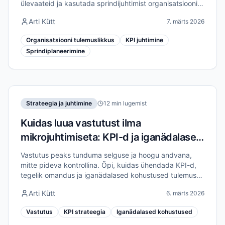
ülevaateid ja kasutada sprindijuhtimist organisatsiooni
tulemuslikkuse tõstmiseks kuni 40%.
Arti Kütt
7. märts 2026
Organisatsiooni tulemuslikkus
KPI juhtimine
Sprindiplaneerimine
Strateegia ja juhtimine
12 min lugemist
Kuidas luua vastutust ilma
mikrojuhtimiseta: KPI-d ja iganädalased
kohustused
Vastutus peaks tunduma selguse ja hoogu andvana,
mitte pideva kontrollina. Õpi, kuidas ühendada KPI-d,
tegelik omandus ja iganädalased kohustused tulemuste
saavutamiseks ilma mikrojuhtimiseta.
Arti Kütt
6. märts 2026
Vastutus
KPI strateegia
Iganädalased kohustused