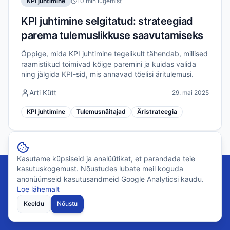
KPI juhtimine
10 min lugemist
KPI juhtimine selgitatud: strateegiad
parema tulemuslikkuse saavutamiseks
Õppige, mida KPI juhtimine tegelikult tähendab, millised
raamistikud toimivad kõige paremini ja kuidas valida
ning jälgida KPI-sid, mis annavad tõelisi äritulemusi.
Arti Kütt
29. mai 2025
KPI juhtimine
Tulemusnäitajad
Äristrateegia
Kasutame küpsiseid ja analüütikat, et parandada teie
kasutuskogemust. Nõustudes lubate meil koguda
anonüümseid kasutusandmeid Google Analyticsi kaudu.
Loe lähemalt
Valmis oma KPI juhtimist
Keeldu
Nõustu
muutma?