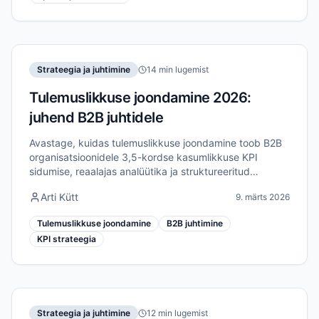
Strateegia ja juhtimine
14 min lugemist
Tulemuslikkuse joondamine 2026:
juhend B2B juhtidele
Avastage, kuidas tulemuslikkuse joondamine toob B2B
organisatsioonidele 3,5-kordse kasumlikkuse KPI
sidumise, reaalajas analüütika ja struktureeritud
raamistike kaudu, mis ühendavad strateegia
Arti Kütt
9. märts 2026
elluviimisega.
Tulemuslikkuse joondamine
B2B juhtimine
KPI strateegia
Strateegia ja juhtimine
12 min lugemist