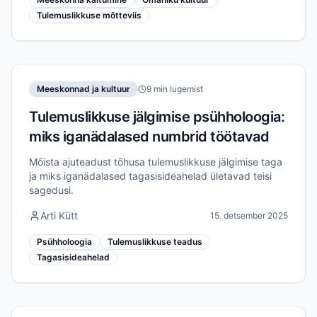
Tulemuslikkuse mõtteviis
Meeskonnad ja kultuur
9 min lugemist
Tulemuslikkuse jälgimise psühholoogia:
miks iganädalased numbrid töötavad
Mõista ajuteadust tõhusa tulemuslikkuse jälgimise taga
ja miks iganädalased tagasisideahelad ületavad teisi
sagedusi.
Arti Kütt
15. detsember 2025
Psühholoogia
Tulemuslikkuse teadus
Tagasisideahelad