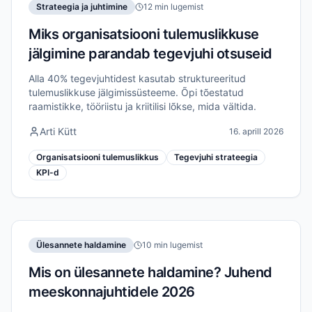
Strateegia ja juhtimine
12 min lugemist
Miks organisatsiooni tulemuslikkuse
jälgimine parandab tegevjuhi otsuseid
Alla 40% tegevjuhtidest kasutab struktureeritud
tulemuslikkuse jälgimissüsteeme. Õpi tõestatud
raamistikke, tööriistu ja kriitilisi lõkse, mida vältida.
Arti Kütt
16. aprill 2026
Organisatsiooni tulemuslikkus
Tegevjuhi strateegia
KPI-d
Ülesannete haldamine
10 min lugemist
Mis on ülesannete haldamine? Juhend
meeskonnajuhtidele 2026