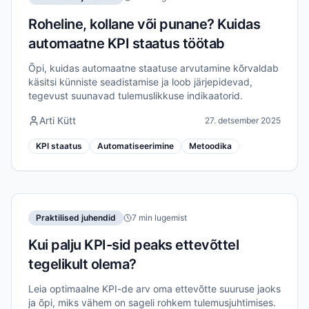
Roheline, kollane või punane? Kuidas
automaatne KPI staatus töötab
Õpi, kuidas automaatne staatuse arvutamine kõrvaldab
käsitsi künniste seadistamise ja loob järjepidevad,
tegevust suunavad tulemuslikkuse indikaatorid.
Arti Kütt
27. detsember 2025
KPI staatus
Automatiseerimine
Metoodika
Praktilised juhendid
7 min lugemist
Kui palju KPI-sid peaks ettevõttel
tegelikult olema?
Leia optimaalne KPI-de arv oma ettevõtte suuruse jaoks
ja õpi, miks vähem on sageli rohkem tulemusjuhtimises.