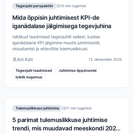
Tegevjuhi perspektiiv
10 min lugemist
Mida õppisin juhtimisest KPI-de
iganädalase jälgimisega tegevjuhina
Isiklikud teadmised tegevjuhilt sellest, kuidas
iganädalane KPI jälgimine muutis juhtimisstiili,
otsustamist ja ettevõtte tulemuslikkust.
Arti Kütt
13. detsember 2025
Tegevjuhi teadmised
Juhtimise õppetunnid
Isiklik kogemus
Tulemuslikkuse juhtimine
11 min lugemist
5 parimat tulemuslikkuse juhtimise
trendi, mis muudavad meeskondi 2026.