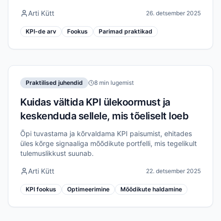
Arti Kütt
26. detsember 2025
KPI-de arv
Fookus
Parimad praktikad
Praktilised juhendid
8 min lugemist
Kuidas vältida KPI ülekoormust ja
keskenduda sellele, mis tõeliselt loeb
Õpi tuvastama ja kõrvaldama KPI paisumist, ehitades
üles kõrge signaaliga mõõdikute portfelli, mis tegelikult
tulemuslikkust suunab.
Arti Kütt
22. detsember 2025
KPI fookus
Optimeerimine
Mõõdikute haldamine