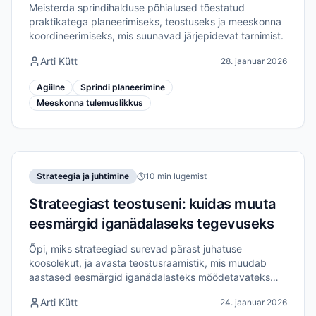
meeskondadele
Meisterda sprindihalduse põhialused tõestatud
praktikatega planeerimiseks, teostuseks ja meeskonna
koordineerimiseks, mis suunavad järjepidevat tarnimist.
Arti Kütt
28. jaanuar 2026
Agiilne
Sprindi planeerimine
Meeskonna tulemuslikkus
Strateegia ja juhtimine
10 min lugemist
Strateegiast teostuseni: kuidas muuta
eesmärgid iganädalaseks tegevuseks
Õpi, miks strateegiad surevad pärast juhatuse
koosolekut, ja avasta teostusraamistik, mis muudab
aastased eesmärgid iganädalasteks mõõdetavateks
tegevusteks.
Arti Kütt
24. jaanuar 2026