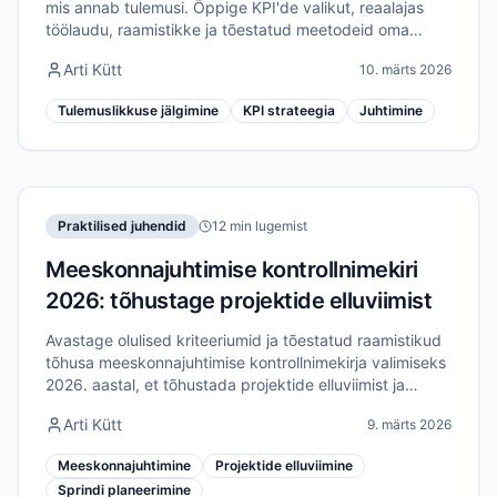
mis annab tulemusi. Õppige KPI'de valikut, reaalajas
töölaudu, raamistikke ja tõestatud meetodeid oma
meeskonna efektiivsuse tõstmiseks 2026. aastal.
Arti Kütt
10. märts 2026
Tulemuslikkuse jälgimine
KPI strateegia
Juhtimine
Praktilised juhendid
12 min lugemist
Meeskonnajuhtimise kontrollnimekiri
2026: tõhustage projektide elluviimist
Avastage olulised kriteeriumid ja tõestatud raamistikud
tõhusa meeskonnajuhtimise kontrollnimekirja valimiseks
2026. aastal, et tõhustada projektide elluviimist ja
meeskonna joondamist.
Arti Kütt
9. märts 2026
Meeskonnajuhtimine
Projektide elluviimine
Sprindi planeerimine