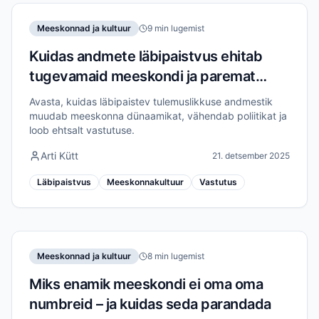
Meeskonnad ja kultuur
9 min lugemist
Kuidas andmete läbipaistvus ehitab
tugevamaid meeskondi ja paremat
vastutust
Avasta, kuidas läbipaistev tulemuslikkuse andmestik
muudab meeskonna dünaamikat, vähendab poliitikat ja
loob ehtsalt vastutuse.
Arti Kütt
21. detsember 2025
Läbipaistvus
Meeskonnakultuur
Vastutus
Meeskonnad ja kultuur
8 min lugemist
Miks enamik meeskondi ei oma oma
numbreid – ja kuidas seda parandada