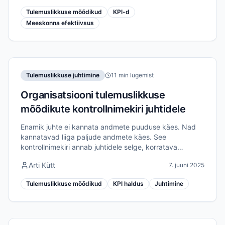
Tulemuslikkuse mõõdikud
KPI-d
Meeskonna efektiivsus
Tulemuslikkuse juhtimine
11 min lugemist
Organisatsiooni tulemuslikkuse
mõõdikute kontrollnimekiri juhtidele
Enamik juhte ei kannata andmete puuduse käes. Nad
kannatavad liiga paljude andmete käes. See
kontrollnimekiri annab juhtidele selge, korratava
protsessi tulemuslikkuse mõõdikute tuvastamiseks,
Arti Kütt
7. juuni 2025
struktureerimiseks ja nende alusel tegutsemiseks.
Tulemuslikkuse mõõdikud
KPI haldus
Juhtimine