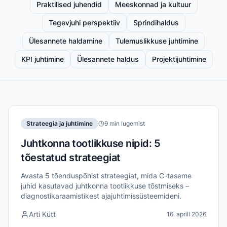
Praktilised juhendid
Meeskonnad ja kultuur
Tegevjuhi perspektiiv
Sprindihaldus
Ülesannete haldamine
Tulemuslikkuse juhtimine
KPI juhtimine
Ülesannete haldus
Projektijuhtimine
Strateegia ja juhtimine
9 min lugemist
Juhtkonna tootlikkuse nipid: 5
tõestatud strateegiat
Avasta 5 tõenduspõhist strateegiat, mida C-taseme
juhid kasutavad juhtkonna tootlikkuse tõstmiseks –
diagnostikaraamistikest ajajuhtimissüsteemideni.
Arti Kütt
16. aprill 2026