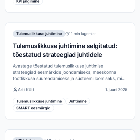
KPI jälgimine
Tulemuslikkuse juhtimine
11 min lugemist
Tulemuslikkuse juhtimine selgitatud:
tõestatud strateegiad juhtidele
Avastage tõestatud tulemuslikkuse juhtimise
strateegiad eesmärkide joondamiseks, meeskonna
tootlikkuse suurendamiseks ja süsteemi loomiseks, mis
tegelikult annab tulemusi.
Arti Kütt
1. juuni 2025
Tulemuslikkuse juhtimine
Juhtimine
SMART eesmärgid