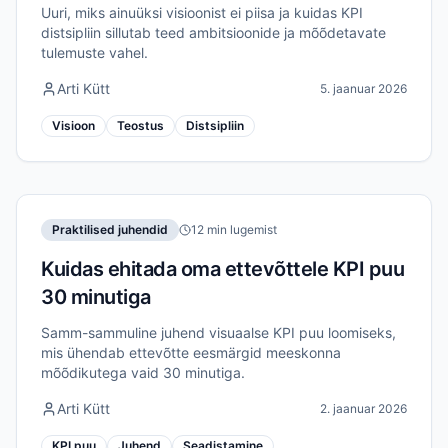
Uuri, miks ainuüksi visioonist ei piisa ja kuidas KPI
distsipliin sillutab teed ambitsioonide ja mõõdetavate
tulemuste vahel.
Arti Kütt
5. jaanuar 2026
Visioon
Teostus
Distsipliin
Praktilised juhendid
12 min lugemist
Kuidas ehitada oma ettevõttele KPI puu
30 minutiga
Samm-sammuline juhend visuaalse KPI puu loomiseks,
mis ühendab ettevõtte eesmärgid meeskonna
mõõdikutega vaid 30 minutiga.
Arti Kütt
2. jaanuar 2026
KPI puu
Juhend
Seadistamine