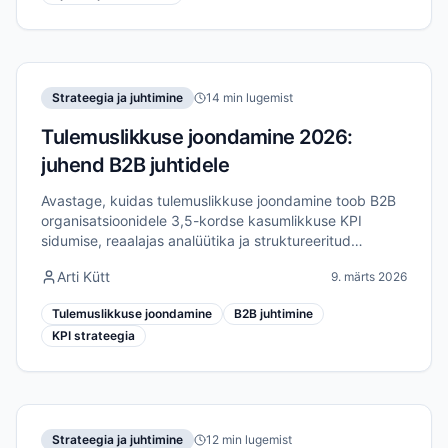
Strateegia ja juhtimine
14 min lugemist
Tulemuslikkuse joondamine 2026:
juhend B2B juhtidele
Avastage, kuidas tulemuslikkuse joondamine toob B2B
organisatsioonidele 3,5-kordse kasumlikkuse KPI
sidumise, reaalajas analüütika ja struktureeritud
raamistike kaudu, mis ühendavad strateegia
Arti Kütt
9. märts 2026
elluviimisega.
Tulemuslikkuse joondamine
B2B juhtimine
KPI strateegia
Strateegia ja juhtimine
12 min lugemist