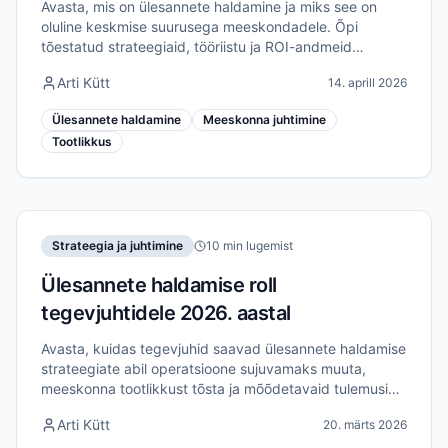
Avasta, mis on ülesannete haldamine ja miks see on
oluline keskmise suurusega meeskondadele. Õpi
tõestatud strateegiaid, tööriistu ja ROI-andmeid
tõhususe ja koostöö parandamiseks 2026. aastal.
Arti Kütt
14. aprill 2026
Ülesannete haldamine
Meeskonna juhtimine
Tootlikkus
Strateegia ja juhtimine
10 min lugemist
Ülesannete haldamise roll
tegevjuhtidele 2026. aastal
Avasta, kuidas tegevjuhid saavad ülesannete haldamise
strateegiate abil operatsioone sujuvamaks muuta,
meeskonna tootlikkust tõsta ja mõõdetavaid tulemusi
saavutada 2026. aastal.
Arti Kütt
20. märts 2026