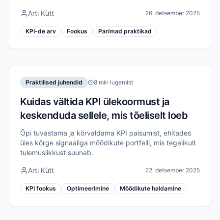
Arti Kütt
26. detsember 2025
KPI-de arv
Fookus
Parimad praktikad
Praktilised juhendid
8 min lugemist
Kuidas vältida KPI ülekoormust ja
keskenduda sellele, mis tõeliselt loeb
Õpi tuvastama ja kõrvaldama KPI paisumist, ehitades
üles kõrge signaaliga mõõdikute portfelli, mis tegelikult
tulemuslikkust suunab.
Arti Kütt
22. detsember 2025
KPI fookus
Optimeerimine
Mõõdikute haldamine