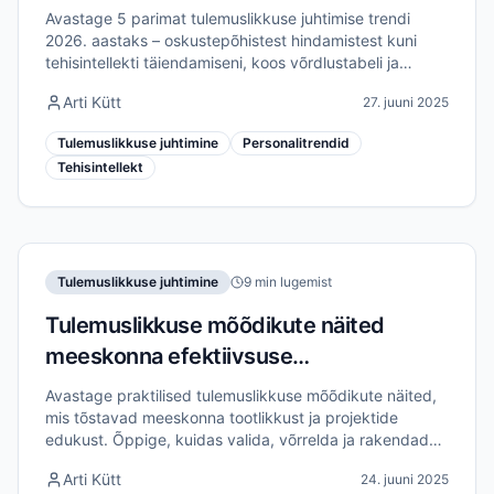
aastal
Avastage 5 parimat tulemuslikkuse juhtimise trendi
2026. aastaks – oskustepõhistest hindamistest kuni
tehisintellekti täiendamiseni, koos võrdlustabeli ja
praktiliste soovitustega personalijuhtidele.
Arti Kütt
27. juuni 2025
Tulemuslikkuse juhtimine
Personalitrendid
Tehisintellekt
Tulemuslikkuse juhtimine
9 min lugemist
Tulemuslikkuse mõõdikute näited
meeskonna efektiivsuse
parandamiseks
Avastage praktilised tulemuslikkuse mõõdikute näited,
mis tõstavad meeskonna tootlikkust ja projektide
edukust. Õppige, kuidas valida, võrrelda ja rakendada
õigeid näitajaid mõõdetavate efektiivsuse kasumite
Arti Kütt
24. juuni 2025
saavutamiseks.