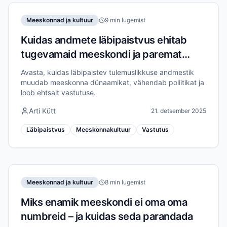
Meeskonnad ja kultuur
9 min lugemist
Kuidas andmete läbipaistvus ehitab
tugevamaid meeskondi ja paremat
vastutust
Avasta, kuidas läbipaistev tulemuslikkuse andmestik
muudab meeskonna dünaamikat, vähendab poliitikat ja
loob ehtsalt vastutuse.
Arti Kütt
21. detsember 2025
Läbipaistvus
Meeskonnakultuur
Vastutus
Meeskonnad ja kultuur
8 min lugemist
Miks enamik meeskondi ei oma oma
numbreid – ja kuidas seda parandada