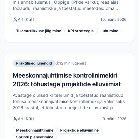
mis annab tulemusi. Õppige KPI'de valikut, reaalajas
töölaudu, raamistikke ja tõestatud meetodeid oma
meeskonna efektiivsuse tõstmiseks 2026. aastal.
Arti Kütt
10. märts 2026
Tulemuslikkuse jälgimine
KPI strateegia
Juhtimine
Praktilised juhendid
12 min lugemist
Meeskonnajuhtimise kontrollnimekiri
2026: tõhustage projektide elluviimist
Avastage olulised kriteeriumid ja tõestatud raamistikud
tõhusa meeskonnajuhtimise kontrollnimekirja valimiseks
2026. aastal, et tõhustada projektide elluviimist ja
meeskonna joondamist.
Arti Kütt
9. märts 2026
Meeskonnajuhtimine
Projektide elluviimine
Sprindi planeerimine