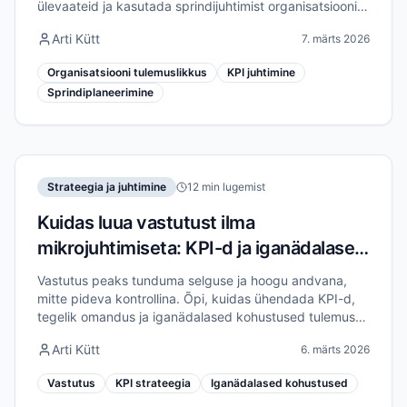
ülevaateid ja kasutada sprindijuhtimist organisatsiooni
tulemuslikkuse tõstmiseks kuni 40%.
Arti Kütt
7. märts 2026
Organisatsiooni tulemuslikkus
KPI juhtimine
Sprindiplaneerimine
Strateegia ja juhtimine
12 min lugemist
Kuidas luua vastutust ilma
mikrojuhtimiseta: KPI-d ja iganädalased
kohustused
Vastutus peaks tunduma selguse ja hoogu andvana,
mitte pideva kontrollina. Õpi, kuidas ühendada KPI-d,
tegelik omandus ja iganädalased kohustused tulemuste
saavutamiseks ilma mikrojuhtimiseta.
Arti Kütt
6. märts 2026
Vastutus
KPI strateegia
Iganädalased kohustused