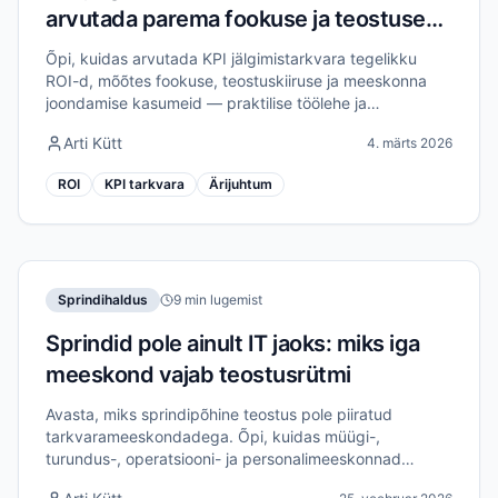
arvutada parema fookuse ja teostuse
väärtust
Õpi, kuidas arvutada KPI jälgimistarkvara tegelikku
ROI-d, mõõtes fookuse, teostuskiiruse ja meeskonna
joondamise kasumeid — praktilise töölehe ja
näidisnumbritega.
Arti Kütt
4. märts 2026
ROI
KPI tarkvara
Ärijuhtum
Sprindihaldus
9 min lugemist
Sprindid pole ainult IT jaoks: miks iga
meeskond vajab teostusrütmi
Avasta, miks sprindipõhine teostus pole piiratud
tarkvarameeskondadega. Õpi, kuidas müügi-,
turundus-, operatsiooni- ja personalimeeskonnad
saavad sprinte kasutada tõelise parendamise