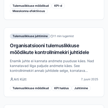
Tulemuslikkuse mõõdikud
KPI-d
Meeskonna efektiivsus
Tulemuslikkuse juhtimine
11 min lugemist
Organisatsiooni tulemuslikkuse
mõõdikute kontrollnimekiri juhtidele
Enamik juhte ei kannata andmete puuduse käes. Nad
kannatavad liiga paljude andmete käes. See
kontrollnimekiri annab juhtidele selge, korratava
protsessi tulemuslikkuse mõõdikute tuvastamiseks,
Arti Kütt
7. juuni 2025
struktureerimiseks ja nende alusel tegutsemiseks.
Tulemuslikkuse mõõdikud
KPI haldus
Juhtimine