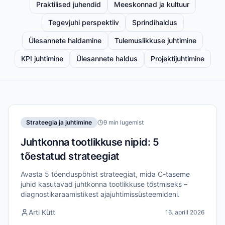
Praktilised juhendid
Meeskonnad ja kultuur
Tegevjuhi perspektiiv
Sprindihaldus
Ülesannete haldamine
Tulemuslikkuse juhtimine
KPI juhtimine
Ülesannete haldus
Projektijuhtimine
Strateegia ja juhtimine
9 min lugemist
Juhtkonna tootlikkuse nipid: 5
tõestatud strateegiat
Avasta 5 tõenduspõhist strateegiat, mida C-taseme
juhid kasutavad juhtkonna tootlikkuse tõstmiseks –
diagnostikaraamistikest ajajuhtimissüsteemideni.
Arti Kütt
16. aprill 2026