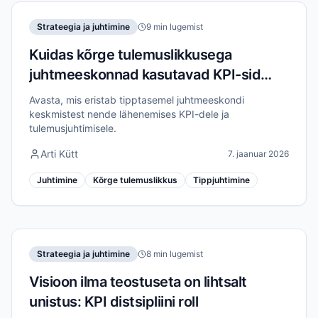
Strateegia ja juhtimine
9 min lugemist
Kuidas kõrge tulemuslikkusega
juhtmeeskonnad kasutavad KPI-sid
erinevalt
Avasta, mis eristab tipptasemel juhtmeeskondi
keskmistest nende lähenemises KPI-dele ja
tulemusjuhtimisele.
Arti Kütt
7. jaanuar 2026
Juhtimine
Kõrge tulemuslikkus
Tippjuhtimine
Strateegia ja juhtimine
8 min lugemist
Visioon ilma teostuseta on lihtsalt
unistus: KPI distsipliini roll