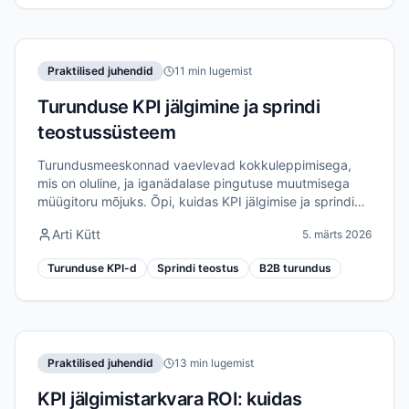
Praktilised juhendid
11 min lugemist
Turunduse KPI jälgimine ja sprindi
teostussüsteem
Turundusmeeskonnad vaevlevad kokkuleppimisega,
mis on oluline, ja iganädalase pingutuse muutmisega
müügitoru mõjuks. Õpi, kuidas KPI jälgimise ja sprindi
teostuse ühendamine loob ühtse turunduse
Arti Kütt
5. märts 2026
tulemuslikkuse süsteemi.
Turunduse KPI-d
Sprindi teostus
B2B turundus
Praktilised juhendid
13 min lugemist
KPI jälgimistarkvara ROI: kuidas