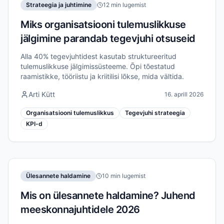
Strateegia ja juhtimine
12 min lugemist
Miks organisatsiooni tulemuslikkuse
jälgimine parandab tegevjuhi otsuseid
Alla 40% tegevjuhtidest kasutab struktureeritud
tulemuslikkuse jälgimissüsteeme. Õpi tõestatud
raamistikke, tööriistu ja kriitilisi lõkse, mida vältida.
Arti Kütt
16. aprill 2026
Organisatsiooni tulemuslikkus
Tegevjuhi strateegia
KPI-d
Ülesannete haldamine
10 min lugemist
Mis on ülesannete haldamine? Juhend
meeskonnajuhtidele 2026