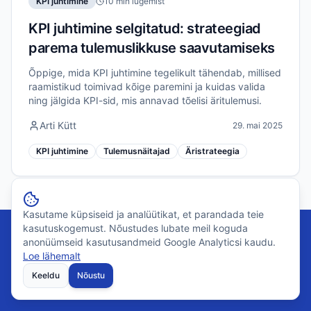
KPI juhtimine
10 min lugemist
KPI juhtimine selgitatud: strateegiad
parema tulemuslikkuse saavutamiseks
Õppige, mida KPI juhtimine tegelikult tähendab, millised
raamistikud toimivad kõige paremini ja kuidas valida
ning jälgida KPI-sid, mis annavad tõelisi äritulemusi.
Arti Kütt
29. mai 2025
KPI juhtimine
Tulemusnäitajad
Äristrateegia
Kasutame küpsiseid ja analüütikat, et parandada teie
kasutuskogemust. Nõustudes lubate meil koguda
anonüümseid kasutusandmeid Google Analyticsi kaudu.
Loe lähemalt
Valmis oma KPI juhtimist
Keeldu
Nõustu
muutma?