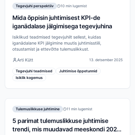
Tegevjuhi perspektiiv
10 min lugemist
Mida õppisin juhtimisest KPI-de
iganädalase jälgimisega tegevjuhina
Isiklikud teadmised tegevjuhilt sellest, kuidas
iganädalane KPI jälgimine muutis juhtimisstiili,
otsustamist ja ettevõtte tulemuslikkust.
Arti Kütt
13. detsember 2025
Tegevjuhi teadmised
Juhtimise õppetunnid
Isiklik kogemus
Tulemuslikkuse juhtimine
11 min lugemist
5 parimat tulemuslikkuse juhtimise
trendi, mis muudavad meeskondi 2026.