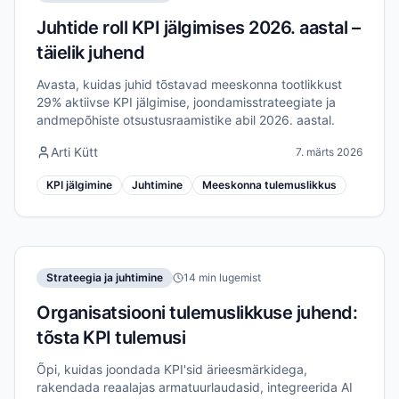
Juhtide roll KPI jälgimises 2026. aastal –
täielik juhend
Avasta, kuidas juhid tõstavad meeskonna tootlikkust
29% aktiivse KPI jälgimise, joondamisstrateegiate ja
andmepõhiste otsustusraamistike abil 2026. aastal.
Arti Kütt
7. märts 2026
KPI jälgimine
Juhtimine
Meeskonna tulemuslikkus
Strateegia ja juhtimine
14 min lugemist
Organisatsiooni tulemuslikkuse juhend:
tõsta KPI tulemusi
Õpi, kuidas joondada KPI'sid ärieesmärkidega,
rakendada reaalajas armatuurlaudasid, integreerida AI