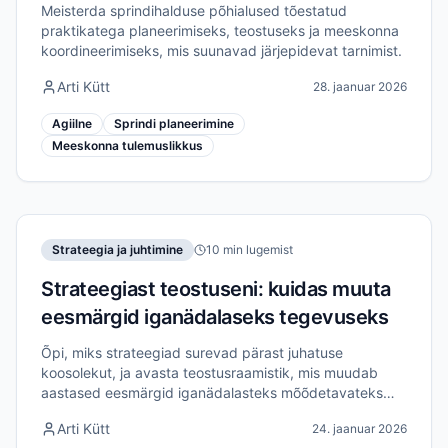
meeskondadele
Meisterda sprindihalduse põhialused tõestatud
praktikatega planeerimiseks, teostuseks ja meeskonna
koordineerimiseks, mis suunavad järjepidevat tarnimist.
Arti Kütt
28. jaanuar 2026
Agiilne
Sprindi planeerimine
Meeskonna tulemuslikkus
Strateegia ja juhtimine
10 min lugemist
Strateegiast teostuseni: kuidas muuta
eesmärgid iganädalaseks tegevuseks
Õpi, miks strateegiad surevad pärast juhatuse
koosolekut, ja avasta teostusraamistik, mis muudab
aastased eesmärgid iganädalasteks mõõdetavateks
tegevusteks.
Arti Kütt
24. jaanuar 2026