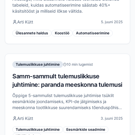
tabeleid, kuidas automatiseerimine säästab 40%+
käsitsitööst ja milliseid lõkse vältida.
Arti Kütt
5. juuni 2025
Ülesannete haldus
Koostöö
Automatiseerimine
Tulemuslikkuse juhtimine
10 min lugemist
Samm-sammult tulemuslikkuse
juhtimine: paranda meeskonna tulemusi
Õppige 5-sammulist tulemuslikkuse juhtimise tsüklit
eesmärkide joondamiseks, KPI-de jälgimiseks ja
meeskonna tootlikkuse suurendamiseks tõenduspõhiste
strateegiatega.
Arti Kütt
3. juuni 2025
Tulemuslikkuse juhtimine
Eesmärkide seadmine