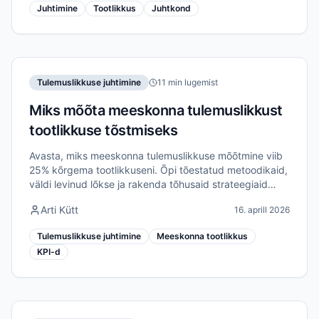
Juhtimine
Tootlikkus
Juhtkond
Tulemuslikkuse juhtimine
11 min lugemist
Miks mõõta meeskonna tulemuslikkust
tootlikkuse tõstmiseks
Avasta, miks meeskonna tulemuslikkuse mõõtmine viib
25% kõrgema tootlikkuseni. Õpi tõestatud metoodikaid,
väldi levinud lõkse ja rakenda tõhusaid strateegiaid
kaugmeeskondade jaoks.
Arti Kütt
16. aprill 2026
Tulemuslikkuse juhtimine
Meeskonna tootlikkus
KPI-d