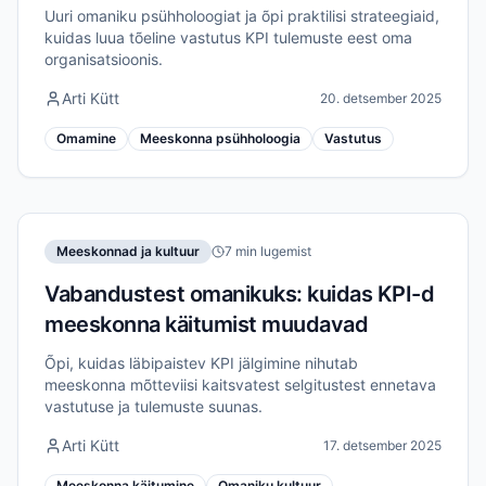
Uuri omaniku psühholoogiat ja õpi praktilisi strateegiaid,
kuidas luua tõeline vastutus KPI tulemuste eest oma
organisatsioonis.
Arti Kütt
20. detsember 2025
Omamine
Meeskonna psühholoogia
Vastutus
Meeskonnad ja kultuur
7 min lugemist
Vabandustest omanikuks: kuidas KPI-d
meeskonna käitumist muudavad
Õpi, kuidas läbipaistev KPI jälgimine nihutab
meeskonna mõtteviisi kaitsvatest selgitustest ennetava
vastutuse ja tulemuste suunas.
Arti Kütt
17. detsember 2025
Meeskonna käitumine
Omaniku kultuur