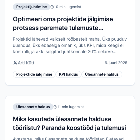
Projektijuhtimine
10 min lugemist
Optimeeri oma projektide jälgimise
protsess paremate tulemuste
saavutamiseks
Projektid lähevad vaikselt rööbastelt maha. Üks puuduv
uuendus, üks ebaselge omanik, üks KPI, mida keegi ei
kontrolli, ja äkki selgitad juhtkonnale 20% eelarve
ületamist. See juhend tutvustab praktilist süsteemi
Arti Kütt
6. juuni 2025
projektide edenemise jälgimiseks.
Projektide jälgimine
KPI haldus
Ülesannete haldus
Ülesannete haldus
11 min lugemist
Miks kasutada ülesannete halduse
tööriistu? Paranda koostööd ja tulemusi
Avastage, miks ülesannete halduse tööriistad ületavad