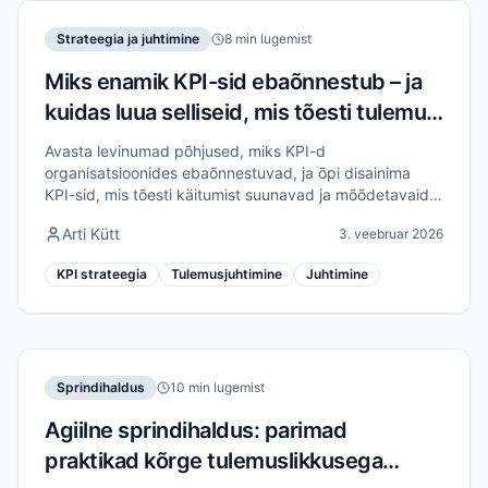
Strateegia ja juhtimine
8 min lugemist
Miks enamik KPI-sid ebaõnnestub – ja
kuidas luua selliseid, mis tõesti tulemusi
toovad
Avasta levinumad põhjused, miks KPI-d
organisatsioonides ebaõnnestuvad, ja õpi disainima
KPI-sid, mis tõesti käitumist suunavad ja mõõdetavaid
tulemusi annavad.
Arti Kütt
3. veebruar 2026
KPI strateegia
Tulemusjuhtimine
Juhtimine
Sprindihaldus
10 min lugemist
Agiilne sprindihaldus: parimad
praktikad kõrge tulemuslikkusega