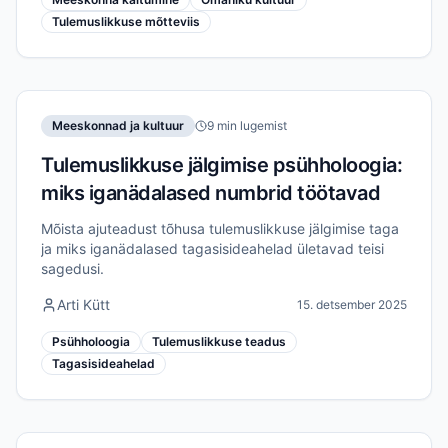
Tulemuslikkuse mõtteviis
Meeskonnad ja kultuur
9 min lugemist
Tulemuslikkuse jälgimise psühholoogia:
miks iganädalased numbrid töötavad
Mõista ajuteadust tõhusa tulemuslikkuse jälgimise taga
ja miks iganädalased tagasisideahelad ületavad teisi
sagedusi.
Arti Kütt
15. detsember 2025
Psühholoogia
Tulemuslikkuse teadus
Tagasisideahelad