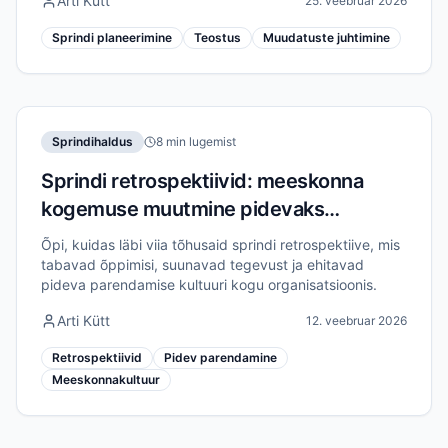
Arti Kütt
25. veebruar 2026
juhtimiseks.
Sprindi planeerimine
Teostus
Muudatuste juhtimine
Sprindihaldus
8 min lugemist
Sprindi retrospektiivid: meeskonna
kogemuse muutmine pidevaks
parendamiseks
Õpi, kuidas läbi viia tõhusaid sprindi retrospektiive, mis
tabavad õppimisi, suunavad tegevust ja ehitavad
pideva parendamise kultuuri kogu organisatsioonis.
Arti Kütt
12. veebruar 2026
Retrospektiivid
Pidev parendamine
Meeskonnakultuur