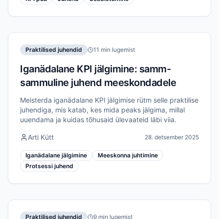
Praktilised juhendid
11 min lugemist
Iganädalane KPI jälgimine: samm-
sammuline juhend meeskondadele
Meisterda iganädalane KPI jälgimise rütm selle praktilise
juhendiga, mis katab, kes mida peaks jälgima, millal
uuendama ja kuidas tõhusaid ülevaateid läbi viia.
Arti Kütt
28. detsember 2025
Iganädalane jälgimine
Meeskonna juhtimine
Protsessi juhend
Praktilised juhendid
9 min lugemist