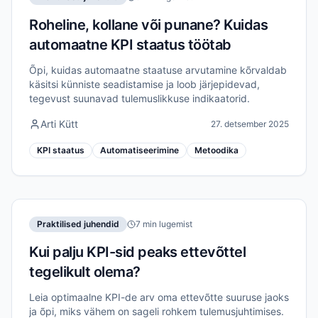
Roheline, kollane või punane? Kuidas
automaatne KPI staatus töötab
Õpi, kuidas automaatne staatuse arvutamine kõrvaldab
käsitsi künniste seadistamise ja loob järjepidevad,
tegevust suunavad tulemuslikkuse indikaatorid.
Arti Kütt
27. detsember 2025
KPI staatus
Automatiseerimine
Metoodika
Praktilised juhendid
7 min lugemist
Kui palju KPI-sid peaks ettevõttel
tegelikult olema?
Leia optimaalne KPI-de arv oma ettevõtte suuruse jaoks
ja õpi, miks vähem on sageli rohkem tulemusjuhtimises.