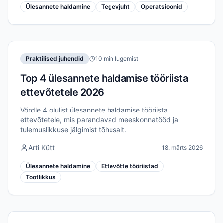
Ülesannete haldamine
Tegevjuht
Operatsioonid
Praktilised juhendid
10 min lugemist
Top 4 ülesannete haldamise tööriista
ettevõtetele 2026
Võrdle 4 olulist ülesannete haldamise tööriista
ettevõtetele, mis parandavad meeskonnatööd ja
tulemuslikkuse jälgimist tõhusalt.
Arti Kütt
18. märts 2026
Ülesannete haldamine
Ettevõtte tööriistad
Tootlikkus