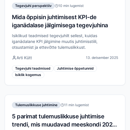
Tegevjuhi perspektiiv
10 min lugemist
Mida õppisin juhtimisest KPI-de
iganädalase jälgimisega tegevjuhina
Isiklikud teadmised tegevjuhilt sellest, kuidas
iganädalane KPI jälgimine muutis juhtimisstiili,
otsustamist ja ettevõtte tulemuslikkust.
Arti Kütt
13. detsember 2025
Tegevjuhi teadmised
Juhtimise õppetunnid
Isiklik kogemus
Tulemuslikkuse juhtimine
11 min lugemist
5 parimat tulemuslikkuse juhtimise
trendi, mis muudavad meeskondi 2026.