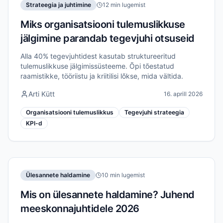
Strateegia ja juhtimine
12 min lugemist
Miks organisatsiooni tulemuslikkuse
jälgimine parandab tegevjuhi otsuseid
Alla 40% tegevjuhtidest kasutab struktureeritud
tulemuslikkuse jälgimissüsteeme. Õpi tõestatud
raamistikke, tööriistu ja kriitilisi lõkse, mida vältida.
Arti Kütt
16. aprill 2026
Organisatsiooni tulemuslikkus
Tegevjuhi strateegia
KPI-d
Ülesannete haldamine
10 min lugemist
Mis on ülesannete haldamine? Juhend
meeskonnajuhtidele 2026