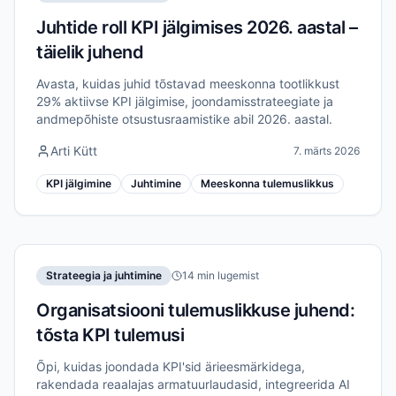
Juhtide roll KPI jälgimises 2026. aastal –
täielik juhend
Avasta, kuidas juhid tõstavad meeskonna tootlikkust
29% aktiivse KPI jälgimise, joondamisstrateegiate ja
andmepõhiste otsustusraamistike abil 2026. aastal.
Arti Kütt
7. märts 2026
KPI jälgimine
Juhtimine
Meeskonna tulemuslikkus
Strateegia ja juhtimine
14 min lugemist
Organisatsiooni tulemuslikkuse juhend:
tõsta KPI tulemusi
Õpi, kuidas joondada KPI'sid ärieesmärkidega,
rakendada reaalajas armatuurlaudasid, integreerida AI