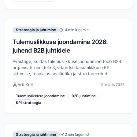
Strateegia ja juhtimine
14 min lugemist
Tulemuslikkuse joondamine 2026:
juhend B2B juhtidele
Avastage, kuidas tulemuslikkuse joondamine toob B2B
organisatsioonidele 3,5-kordse kasumlikkuse KPI
sidumise, reaalajas analüütika ja struktureeritud
raamistike kaudu, mis ühendavad strateegia
Arti Kütt
9. märts 2026
elluviimisega.
Tulemuslikkuse joondamine
B2B juhtimine
KPI strateegia
Strateegia ja juhtimine
12 min lugemist