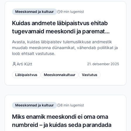
Meeskonnad ja kultuur
9 min lugemist
Kuidas andmete läbipaistvus ehitab
tugevamaid meeskondi ja paremat
vastutust
Avasta, kuidas läbipaistev tulemuslikkuse andmestik
muudab meeskonna dünaamikat, vähendab poliitikat ja
loob ehtsalt vastutuse.
Arti Kütt
21. detsember 2025
Läbipaistvus
Meeskonnakultuur
Vastutus
Meeskonnad ja kultuur
8 min lugemist
Miks enamik meeskondi ei oma oma
numbreid – ja kuidas seda parandada