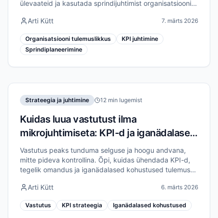
ülevaateid ja kasutada sprindijuhtimist organisatsiooni
tulemuslikkuse tõstmiseks kuni 40%.
Arti Kütt
7. märts 2026
Organisatsiooni tulemuslikkus
KPI juhtimine
Sprindiplaneerimine
Strateegia ja juhtimine
12 min lugemist
Kuidas luua vastutust ilma
mikrojuhtimiseta: KPI-d ja iganädalased
kohustused
Vastutus peaks tunduma selguse ja hoogu andvana,
mitte pideva kontrollina. Õpi, kuidas ühendada KPI-d,
tegelik omandus ja iganädalased kohustused tulemuste
saavutamiseks ilma mikrojuhtimiseta.
Arti Kütt
6. märts 2026
Vastutus
KPI strateegia
Iganädalased kohustused