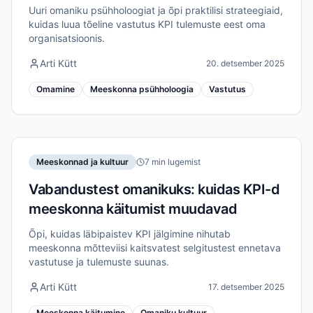
Uuri omaniku psühholoogiat ja õpi praktilisi strateegiaid,
kuidas luua tõeline vastutus KPI tulemuste eest oma
organisatsioonis.
Arti Kütt
20. detsember 2025
Omamine
Meeskonna psühholoogia
Vastutus
Meeskonnad ja kultuur
7 min lugemist
Vabandustest omanikuks: kuidas KPI-d
meeskonna käitumist muudavad
Õpi, kuidas läbipaistev KPI jälgimine nihutab
meeskonna mõtteviisi kaitsvatest selgitustest ennetava
vastutuse ja tulemuste suunas.
Arti Kütt
17. detsember 2025
Meeskonna käitumine
Omaniku kultuur