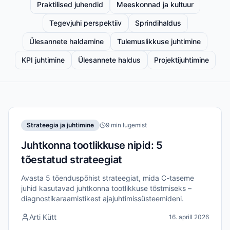
Praktilised juhendid
Meeskonnad ja kultuur
Tegevjuhi perspektiiv
Sprindihaldus
Ülesannete haldamine
Tulemuslikkuse juhtimine
KPI juhtimine
Ülesannete haldus
Projektijuhtimine
Strateegia ja juhtimine
9 min lugemist
Juhtkonna tootlikkuse nipid: 5
tõestatud strateegiat
Avasta 5 tõenduspõhist strateegiat, mida C-taseme
juhid kasutavad juhtkonna tootlikkuse tõstmiseks –
diagnostikaraamistikest ajajuhtimissüsteemideni.
Arti Kütt
16. aprill 2026