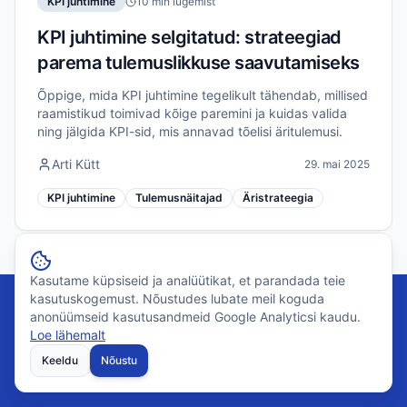
KPI juhtimine
10 min lugemist
KPI juhtimine selgitatud: strateegiad
parema tulemuslikkuse saavutamiseks
Õppige, mida KPI juhtimine tegelikult tähendab, millised
raamistikud toimivad kõige paremini ja kuidas valida
ning jälgida KPI-sid, mis annavad tõelisi äritulemusi.
Arti Kütt
29. mai 2025
KPI juhtimine
Tulemusnäitajad
Äristrateegia
Kasutame küpsiseid ja analüütikat, et parandada teie
kasutuskogemust. Nõustudes lubate meil koguda
anonüümseid kasutusandmeid Google Analyticsi kaudu.
Loe lähemalt
Valmis oma KPI juhtimist
Keeldu
Nõustu
muutma?