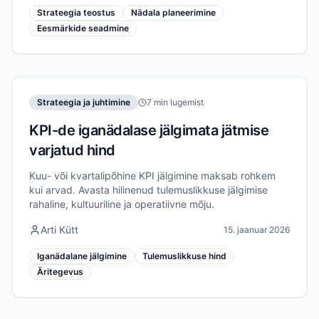
Strateegia teostus
Nädala planeerimine
Eesmärkide seadmine
Strateegia ja juhtimine
7 min lugemist
KPI-de iganädalase jälgimata jätmise
varjatud hind
Kuu- või kvartalipõhine KPI jälgimine maksab rohkem
kui arvad. Avasta hilinenud tulemuslikkuse jälgimise
rahaline, kultuuriline ja operatiivne mõju.
Arti Kütt
15. jaanuar 2026
Iganädalane jälgimine
Tulemuslikkuse hind
Äritegevus