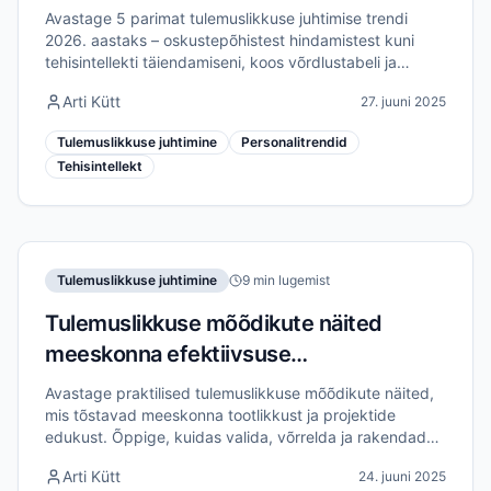
aastal
Avastage 5 parimat tulemuslikkuse juhtimise trendi
2026. aastaks – oskustepõhistest hindamistest kuni
tehisintellekti täiendamiseni, koos võrdlustabeli ja
praktiliste soovitustega personalijuhtidele.
Arti Kütt
27. juuni 2025
Tulemuslikkuse juhtimine
Personalitrendid
Tehisintellekt
Tulemuslikkuse juhtimine
9 min lugemist
Tulemuslikkuse mõõdikute näited
meeskonna efektiivsuse
parandamiseks
Avastage praktilised tulemuslikkuse mõõdikute näited,
mis tõstavad meeskonna tootlikkust ja projektide
edukust. Õppige, kuidas valida, võrrelda ja rakendada
õigeid näitajaid mõõdetavate efektiivsuse kasumite
Arti Kütt
24. juuni 2025
saavutamiseks.