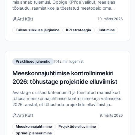
mis annab tulemusi. Õppige KPI'de valikut, reaalajas
töölaudu, raamistikke ja tõestatud meetodeid oma
meeskonna efektiivsuse tõstmiseks 2026. aastal.
Arti Kütt
10. märts 2026
Tulemuslikkuse jälgimine
KPI strateegia
Juhtimine
Praktilised juhendid
12 min lugemist
Meeskonnajuhtimise kontrollnimekiri
2026: tõhustage projektide elluviimist
Avastage olulised kriteeriumid ja tõestatud raamistikud
tõhusa meeskonnajuhtimise kontrollnimekirja valimiseks
2026. aastal, et tõhustada projektide elluviimist ja
meeskonna joondamist.
Arti Kütt
9. märts 2026
Meeskonnajuhtimine
Projektide elluviimine
Sprindi planeerimine