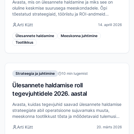
Avasta, mis on ülesannete haldamine ja miks see on
oluline keskmise suurusega meeskondadele. Õpi
tõestatud strateegiaid, tööriistu ja ROI-andmeid
tõhususe ja koostöö parandamiseks 2026. aastal.
Arti Kütt
14. aprill 2026
Ülesannete haldamine
Meeskonna juhtimine
Tootlikkus
Strateegia ja juhtimine
10 min lugemist
Ülesannete haldamise roll
tegevjuhtidele 2026. aastal
Avasta, kuidas tegevjuhid saavad ülesannete haldamise
strateegiate abil operatsioone sujuvamaks muuta,
meeskonna tootlikkust tõsta ja mõõdetavaid tulemusi
saavutada 2026. aastal.
Arti Kütt
20. märts 2026