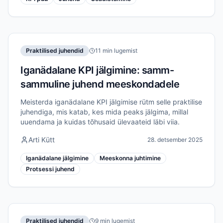
Praktilised juhendid
11 min lugemist
Iganädalane KPI jälgimine: samm-
sammuline juhend meeskondadele
Meisterda iganädalane KPI jälgimise rütm selle praktilise
juhendiga, mis katab, kes mida peaks jälgima, millal
uuendama ja kuidas tõhusaid ülevaateid läbi viia.
Arti Kütt
28. detsember 2025
Iganädalane jälgimine
Meeskonna juhtimine
Protsessi juhend
Praktilised juhendid
9 min lugemist