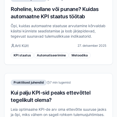
Roheline, kollane või punane? Kuidas
automaatne KPI staatus töötab
Õpi, kuidas automaatne staatuse arvutamine kõrvaldab
käsitsi künniste seadistamise ja loob järjepidevad,
tegevust suunavad tulemuslikkuse indikaatorid.
Arti Kütt
27. detsember 2025
KPI staatus
Automatiseerimine
Metoodika
Praktilised juhendid
7 min lugemist
Kui palju KPI-sid peaks ettevõttel
tegelikult olema?
Leia optimaalne KPI-de arv oma ettevõtte suuruse jaoks
ja õpi, miks vähem on sageli rohkem tulemusjuhtimises.