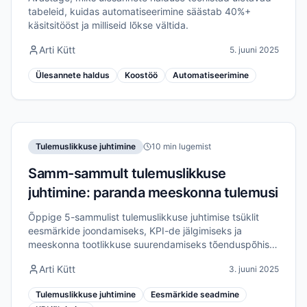
tabeleid, kuidas automatiseerimine säästab 40%+
käsitsitööst ja milliseid lõkse vältida.
Arti Kütt
5. juuni 2025
Ülesannete haldus
Koostöö
Automatiseerimine
Tulemuslikkuse juhtimine
10 min lugemist
Samm-sammult tulemuslikkuse
juhtimine: paranda meeskonna tulemusi
Õppige 5-sammulist tulemuslikkuse juhtimise tsüklit
eesmärkide joondamiseks, KPI-de jälgimiseks ja
meeskonna tootlikkuse suurendamiseks tõenduspõhiste
strateegiatega.
Arti Kütt
3. juuni 2025
Tulemuslikkuse juhtimine
Eesmärkide seadmine