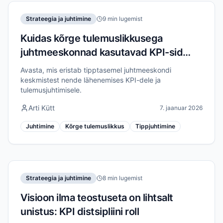
Strateegia ja juhtimine
9 min lugemist
Kuidas kõrge tulemuslikkusega
juhtmeeskonnad kasutavad KPI-sid
erinevalt
Avasta, mis eristab tipptasemel juhtmeeskondi
keskmistest nende lähenemises KPI-dele ja
tulemusjuhtimisele.
Arti Kütt
7. jaanuar 2026
Juhtimine
Kõrge tulemuslikkus
Tippjuhtimine
Strateegia ja juhtimine
8 min lugemist
Visioon ilma teostuseta on lihtsalt
unistus: KPI distsipliini roll