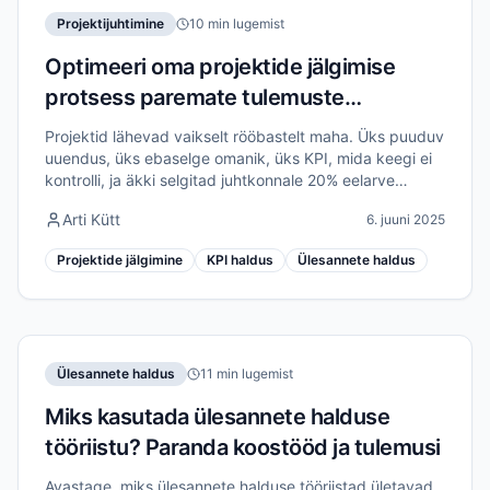
Projektijuhtimine
10 min lugemist
Optimeeri oma projektide jälgimise
protsess paremate tulemuste
saavutamiseks
Projektid lähevad vaikselt rööbastelt maha. Üks puuduv
uuendus, üks ebaselge omanik, üks KPI, mida keegi ei
kontrolli, ja äkki selgitad juhtkonnale 20% eelarve
ületamist. See juhend tutvustab praktilist süsteemi
Arti Kütt
6. juuni 2025
projektide edenemise jälgimiseks.
Projektide jälgimine
KPI haldus
Ülesannete haldus
Ülesannete haldus
11 min lugemist
Miks kasutada ülesannete halduse
tööriistu? Paranda koostööd ja tulemusi
Avastage, miks ülesannete halduse tööriistad ületavad