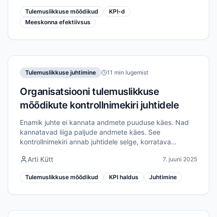
Tulemuslikkuse mõõdikud
KPI-d
Meeskonna efektiivsus
Tulemuslikkuse juhtimine
11 min lugemist
Organisatsiooni tulemuslikkuse
mõõdikute kontrollnimekiri juhtidele
Enamik juhte ei kannata andmete puuduse käes. Nad
kannatavad liiga paljude andmete käes. See
kontrollnimekiri annab juhtidele selge, korratava
protsessi tulemuslikkuse mõõdikute tuvastamiseks,
Arti Kütt
7. juuni 2025
struktureerimiseks ja nende alusel tegutsemiseks.
Tulemuslikkuse mõõdikud
KPI haldus
Juhtimine