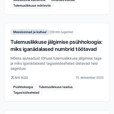
Tulemuslikkuse mõtteviis
Meeskonnad ja kultuur
9 min lugemist
Tulemuslikkuse jälgimise psühholoogia:
miks iganädalased numbrid töötavad
Mõista ajuteadust tõhusa tulemuslikkuse jälgimise taga
ja miks iganädalased tagasisideahelad ületavad teisi
sagedusi.
Arti Kütt
15. detsember 2025
Psühholoogia
Tulemuslikkuse teadus
Tagasisideahelad