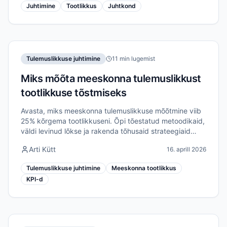
Juhtimine
Tootlikkus
Juhtkond
Tulemuslikkuse juhtimine
11 min lugemist
Miks mõõta meeskonna tulemuslikkust
tootlikkuse tõstmiseks
Avasta, miks meeskonna tulemuslikkuse mõõtmine viib
25% kõrgema tootlikkuseni. Õpi tõestatud metoodikaid,
väldi levinud lõkse ja rakenda tõhusaid strateegiaid
kaugmeeskondade jaoks.
Arti Kütt
16. aprill 2026
Tulemuslikkuse juhtimine
Meeskonna tootlikkus
KPI-d