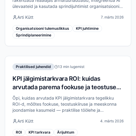
rakendada reaalajas armatuurlaudasid, integreerida AI
ülevaateid ja kasutada sprindijuhtimist organisatsiooni
tulemuslikkuse tõstmiseks kuni 40%.
Arti Kütt
7. märts 2026
Organisatsiooni tulemuslikkus
KPI juhtimine
Sprindiplaneerimine
Praktilised juhendid
13 min lugemist
KPI jälgimistarkvara ROI: kuidas
arvutada parema fookuse ja teostuse
väärtust
Õpi, kuidas arvutada KPI jälgimistarkvara tegelikku
ROI-d, mõõtes fookuse, teostuskiiruse ja meeskonna
joondamise kasumeid — praktilise töölehe ja
näidisnumbritega.
Arti Kütt
4. märts 2026
ROI
KPI tarkvara
Ärijuhtum