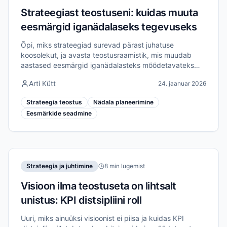
Strateegiast teostuseni: kuidas muuta
eesmärgid iganädalaseks tegevuseks
Õpi, miks strateegiad surevad pärast juhatuse
koosolekut, ja avasta teostusraamistik, mis muudab
aastased eesmärgid iganädalasteks mõõdetavateks
tegevusteks.
Arti Kütt
24. jaanuar 2026
Strateegia teostus
Nädala planeerimine
Eesmärkide seadmine
Strateegia ja juhtimine
8 min lugemist
Visioon ilma teostuseta on lihtsalt
unistus: KPI distsipliini roll
Uuri, miks ainuüksi visioonist ei piisa ja kuidas KPI