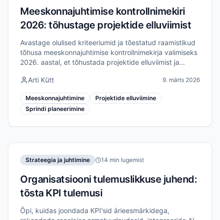
Meeskonnajuhtimise kontrollnimekiri
2026: tõhustage projektide elluviimist
Avastage olulised kriteeriumid ja tõestatud raamistikud
tõhusa meeskonnajuhtimise kontrollnimekirja valimiseks
2026. aastal, et tõhustada projektide elluviimist ja
meeskonna joondamist.
Arti Kütt
9. märts 2026
Meeskonnajuhtimine
Projektide elluviimine
Sprindi planeerimine
Strateegia ja juhtimine
14 min lugemist
Organisatsiooni tulemuslikkuse juhend:
tõsta KPI tulemusi
Õpi, kuidas joondada KPI'sid ärieesmärkidega,