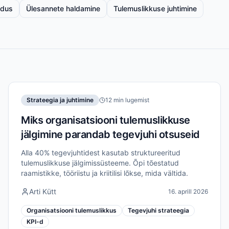
ldus
Ülesannete haldamine
Tulemuslikkuse juhtimine
Strateegia ja juhtimine
12 min lugemist
Miks organisatsiooni tulemuslikkuse
jälgimine parandab tegevjuhi otsuseid
Alla 40% tegevjuhtidest kasutab struktureeritud
tulemuslikkuse jälgimissüsteeme. Õpi tõestatud
raamistikke, tööriistu ja kriitilisi lõkse, mida vältida.
Arti Kütt
16. aprill 2026
Organisatsiooni tulemuslikkus
Tegevjuhi strateegia
KPI-d