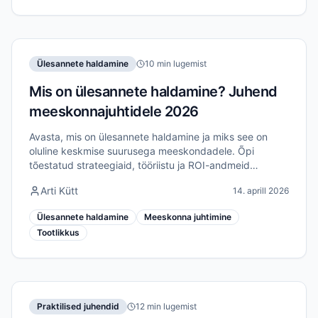
Ülesannete haldamine
10 min lugemist
Mis on ülesannete haldamine? Juhend
meeskonnajuhtidele 2026
Avasta, mis on ülesannete haldamine ja miks see on
oluline keskmise suurusega meeskondadele. Õpi
tõestatud strateegiaid, tööriistu ja ROI-andmeid
tõhususe ja koostöö parandamiseks 2026. aastal.
Arti Kütt
14. aprill 2026
Ülesannete haldamine
Meeskonna juhtimine
Tootlikkus
Praktilised juhendid
12 min lugemist