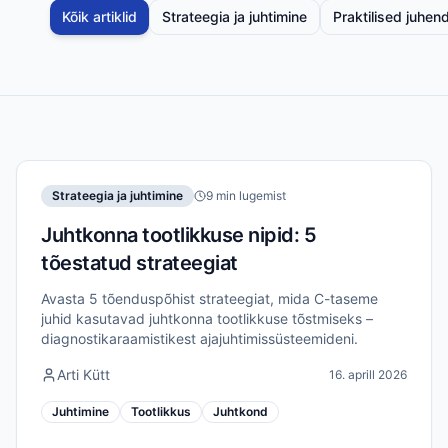
Kõik artiklid
Strateegia ja juhtimine
Praktilised juhen
Strateegia ja juhtimine
9 min lugemist
Juhtkonna tootlikkuse nipid: 5
tõestatud strateegiat
Avasta 5 tõenduspõhist strateegiat, mida C-taseme
juhid kasutavad juhtkonna tootlikkuse tõstmiseks –
diagnostikaraamistikest ajajuhtimissüsteemideni.
Arti Kütt
16. aprill 2026
Juhtimine
Tootlikkus
Juhtkond