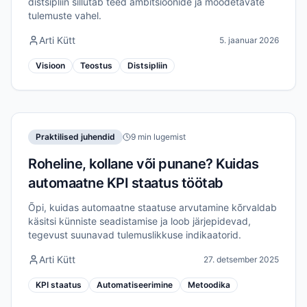
distsipliin sillutab teed ambitsioonide ja mõõdetavate
tulemuste vahel.
Arti Kütt
5. jaanuar 2026
Visioon
Teostus
Distsipliin
Praktilised juhendid
9 min lugemist
Roheline, kollane või punane? Kuidas
automaatne KPI staatus töötab
Õpi, kuidas automaatne staatuse arvutamine kõrvaldab
käsitsi künniste seadistamise ja loob järjepidevad,
tegevust suunavad tulemuslikkuse indikaatorid.
Arti Kütt
27. detsember 2025
KPI staatus
Automatiseerimine
Metoodika