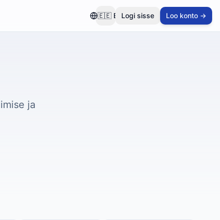
🇪🇪
ET
Logi sisse
Loo konto →
imise ja
.