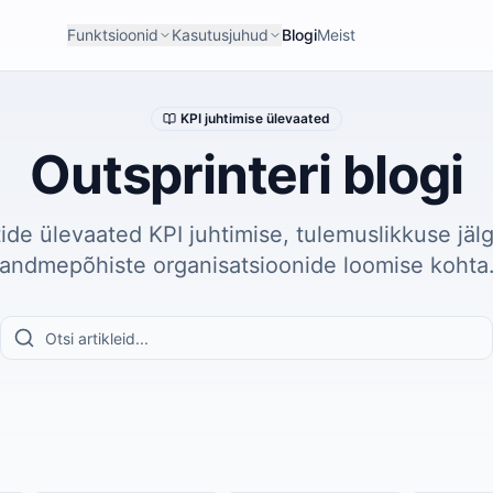
Funktsioonid
Kasutusjuhud
Blogi
Meist
KPI juhtimise ülevaated
Outsprinteri blogi
ide ülevaated KPI juhtimise, tulemuslikkuse jälg
andmepõhiste organisatsioonide loomise kohta