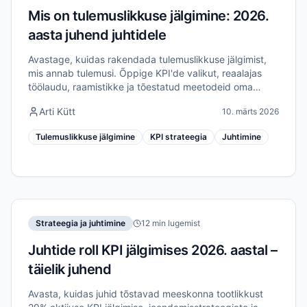
Mis on tulemuslikkuse jälgimine: 2026.
aasta juhend juhtidele
Avastage, kuidas rakendada tulemuslikkuse jälgimist,
mis annab tulemusi. Õppige KPI'de valikut, reaalajas
töölaudu, raamistikke ja tõestatud meetodeid oma
meeskonna efektiivsuse tõstmiseks 2026. aastal.
Arti Kütt
10. märts 2026
Tulemuslikkuse jälgimine
KPI strateegia
Juhtimine
Strateegia ja juhtimine
12 min lugemist
Juhtide roll KPI jälgimises 2026. aastal –
täielik juhend
Avasta, kuidas juhid tõstavad meeskonna tootlikkust