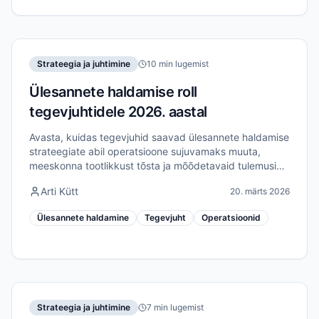
Strateegia ja juhtimine
10 min lugemist
Ülesannete haldamise roll
tegevjuhtidele 2026. aastal
Avasta, kuidas tegevjuhid saavad ülesannete haldamise
strateegiate abil operatsioone sujuvamaks muuta,
meeskonna tootlikkust tõsta ja mõõdetavaid tulemusi
saavutada 2026. aastal.
Arti Kütt
20. märts 2026
Ülesannete haldamine
Tegevjuht
Operatsioonid
Strateegia ja juhtimine
7 min lugemist