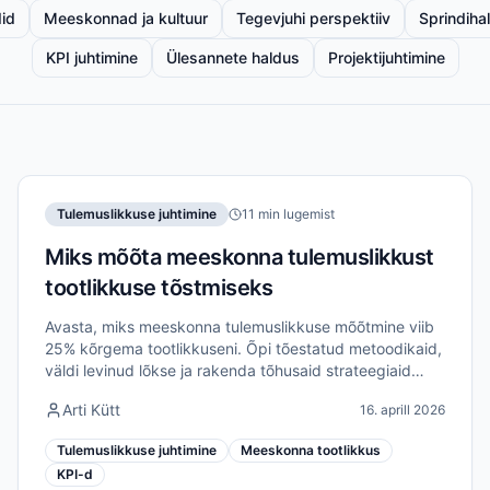
did
Meeskonnad ja kultuur
Tegevjuhi perspektiiv
Sprindiha
KPI juhtimine
Ülesannete haldus
Projektijuhtimine
Tulemuslikkuse juhtimine
11 min lugemist
Miks mõõta meeskonna tulemuslikkust
tootlikkuse tõstmiseks
Avasta, miks meeskonna tulemuslikkuse mõõtmine viib
25% kõrgema tootlikkuseni. Õpi tõestatud metoodikaid,
väldi levinud lõkse ja rakenda tõhusaid strateegiaid
kaugmeeskondade jaoks.
Arti Kütt
16. aprill 2026
Tulemuslikkuse juhtimine
Meeskonna tootlikkus
KPI-d