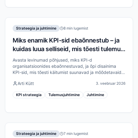
Strateegia ja juhtimine
8 min lugemist
Miks enamik KPI-sid ebaõnnestub – ja
kuidas luua selliseid, mis tõesti tulemusi
toovad
Avasta levinumad põhjused, miks KPI-d
organisatsioonides ebaõnnestuvad, ja õpi disainima
KPI-sid, mis tõesti käitumist suunavad ja mõõdetavaid
tulemusi annavad.
Arti Kütt
3. veebruar 2026
KPI strateegia
Tulemusjuhtimine
Juhtimine
Strateegia ja juhtimine
7 min lugemist