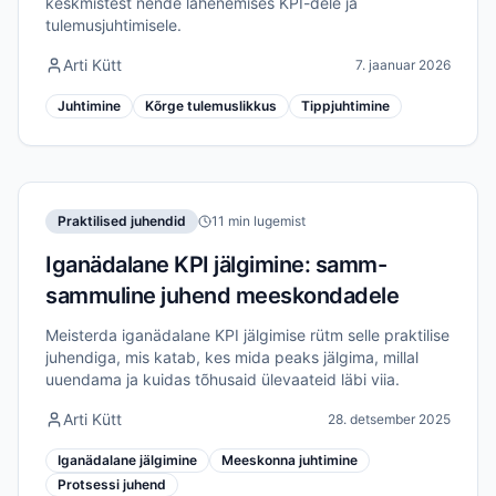
keskmistest nende lähenemises KPI-dele ja
tulemusjuhtimisele.
Arti Kütt
7. jaanuar 2026
Juhtimine
Kõrge tulemuslikkus
Tippjuhtimine
Praktilised juhendid
11 min lugemist
Iganädalane KPI jälgimine: samm-
sammuline juhend meeskondadele
Meisterda iganädalane KPI jälgimise rütm selle praktilise
juhendiga, mis katab, kes mida peaks jälgima, millal
uuendama ja kuidas tõhusaid ülevaateid läbi viia.
Arti Kütt
28. detsember 2025
Iganädalane jälgimine
Meeskonna juhtimine
Protsessi juhend