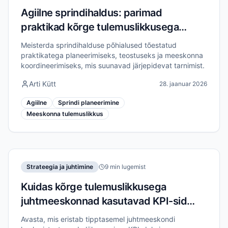
Agiilne sprindihaldus: parimad
praktikad kõrge tulemuslikkusega
meeskondadele
Meisterda sprindihalduse põhialused tõestatud
praktikatega planeerimiseks, teostuseks ja meeskonna
koordineerimiseks, mis suunavad järjepidevat tarnimist.
Arti Kütt
28. jaanuar 2026
Agiilne
Sprindi planeerimine
Meeskonna tulemuslikkus
Strateegia ja juhtimine
9 min lugemist
Kuidas kõrge tulemuslikkusega
juhtmeeskonnad kasutavad KPI-sid
erinevalt
Avasta, mis eristab tipptasemel juhtmeeskondi