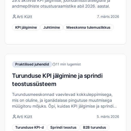
29% aktiivse KPI jälgimise, joondamisstrateegiate ja
andmepõhiste otsustusraamistike abil 2026. aastal.
Arti Kütt
7. märts 2026
KPI jälgimine
Juhtimine
Meeskonna tulemuslikkus
Praktilised juhendid
11 min lugemist
Turunduse KPI jälgimine ja sprindi
teostussüsteem
Turundusmeeskonnad vaevlevad kokkuleppimisega,
mis on oluline, ja iganädalase pingutuse muutmisega
müügitoru mõjuks. Õpi, kuidas KPI jälgimise ja sprindi
teostuse ühendamine loob ühtse turunduse
Arti Kütt
5. märts 2026
tulemuslikkuse süsteemi.
Turunduse KPI-d
Sprindi teostus
B2B turundus