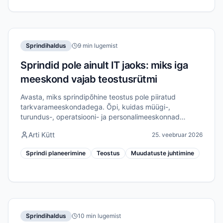
Sprindihaldus
9 min lugemist
Sprindid pole ainult IT jaoks: miks iga
meeskond vajab teostusrütmi
Avasta, miks sprindipõhine teostus pole piiratud
tarkvarameeskondadega. Õpi, kuidas müügi-,
turundus-, operatsiooni- ja personalimeeskonnad
saavad sprinte kasutada tõelise parendamise
Arti Kütt
25. veebruar 2026
juhtimiseks.
Sprindi planeerimine
Teostus
Muudatuste juhtimine
Sprindihaldus
10 min lugemist