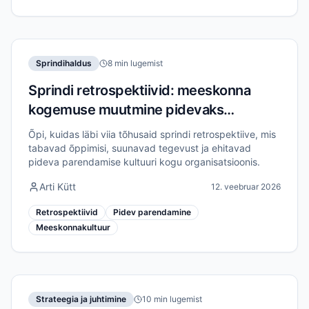
Sprindihaldus
8 min lugemist
Sprindi retrospektiivid: meeskonna
kogemuse muutmine pidevaks
parendamiseks
Õpi, kuidas läbi viia tõhusaid sprindi retrospektiive, mis
tabavad õppimisi, suunavad tegevust ja ehitavad
pideva parendamise kultuuri kogu organisatsioonis.
Arti Kütt
12. veebruar 2026
Retrospektiivid
Pidev parendamine
Meeskonnakultuur
Strateegia ja juhtimine
10 min lugemist