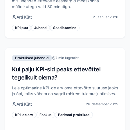
mis ühendab ettevõtte eesmärgid meeskonna
mõõdikutega vaid 30 minutiga.
Arti Kütt
2. jaanuar 2026
KPI puu
Juhend
Seadistamine
Praktilised juhendid
7 min lugemist
Kui palju KPI-sid peaks ettevõttel
tegelikult olema?
Leia optimaalne KPI-de arv oma ettevõtte suuruse jaoks
ja õpi, miks vähem on sageli rohkem tulemusjuhtimises.
Arti Kütt
26. detsember 2025
KPI-de arv
Fookus
Parimad praktikad