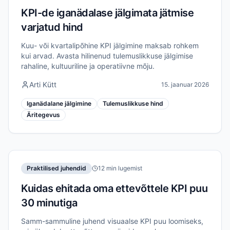
KPI-de iganädalase jälgimata jätmise
varjatud hind
Kuu- või kvartalipõhine KPI jälgimine maksab rohkem
kui arvad. Avasta hilinenud tulemuslikkuse jälgimise
rahaline, kultuuriline ja operatiivne mõju.
Arti Kütt
15. jaanuar 2026
Iganädalane jälgimine
Tulemuslikkuse hind
Äritegevus
Praktilised juhendid
12 min lugemist
Kuidas ehitada oma ettevõttele KPI puu
30 minutiga
Samm-sammuline juhend visuaalse KPI puu loomiseks,