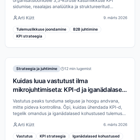
organisatsioonidele 3,5-kordse kasumlikkuse KPI
sidumise, reaalajas analüütika ja struktureeritud
raamistike kaudu, mis ühendavad strateegia
Arti Kütt
9. märts 2026
elluviimisega.
Tulemuslikkuse joondamine
B2B juhtimine
KPI strateegia
Strateegia ja juhtimine
12 min lugemist
Kuidas luua vastutust ilma
mikrojuhtimiseta: KPI-d ja iganädalased
kohustused
Vastutus peaks tunduma selguse ja hoogu andvana,
mitte pideva kontrollina. Õpi, kuidas ühendada KPI-d,
tegelik omandus ja iganädalased kohustused tulemuste
saavutamiseks ilma mikrojuhtimiseta.
Arti Kütt
6. märts 2026
Vastutus
KPI strateegia
Iganädalased kohustused